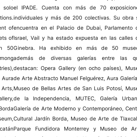
 solo
el IPADE. Cuenta con más de 70 exposicion
tions.
individuales y más de 200 colectivas. Su obra 
ent of
encuentra en el Palacio de Dubai, Parlamento 
ets of
Israel, Vail y ha estado expuesta en las calles 
an 50
Ginebra. Ha exhibido en más de 50 muse
among
además de diversas galerías entre las q
ies),
destacan: Opera Gallery (en ocho países), Mus
 Aura
de Arte Abstracto Manuel Felguérez, Aura Galería
Arts,
Museo de Bellas Artes de San Luis Potosí, Mus
lery,
de la Independencia, MUTEC, Galería Urban
Borda
Galería de Arte Moderno y Contemporáneo, Cent
seum,
Cultural Jardín Borda, Museo de Arte de Tlaxcal
catán
Parque Fundidora Monterrey y Museo de Ar