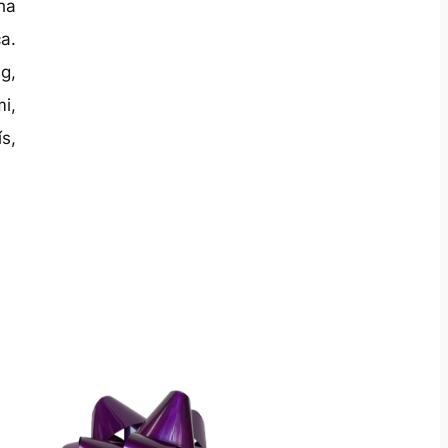
ha
a.
g,
i,
s,