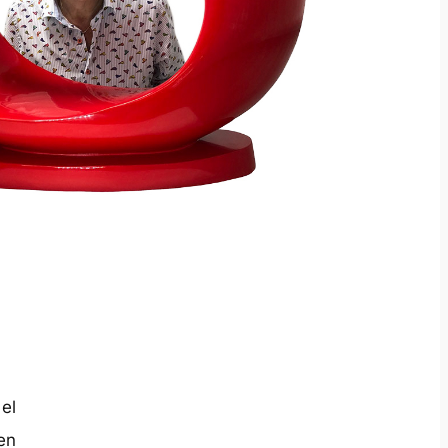
el
en