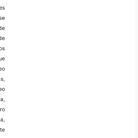
es
se
de
de
os
ue
eo
s,
eo
a,
ro
a,
te