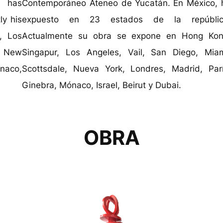
e has
Contemporáneo Ateneo de Yucatán. En México, 
ly his
expuesto en 23 estados de la repúblic
, Los
Actualmente su obra se expone en Hong Kon
e, New
Singapur, Los Angeles, Vail, San Diego, Miam
naco,
Scottsdale, Nueva York, Londres, Madrid, Parí
Ginebra, Mónaco, Israel, Beirut y Dubai.
OBRA